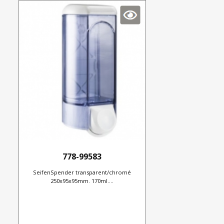
778-99583
SeifenSpender transparent/chromé
250x95x95mm. 170ml....