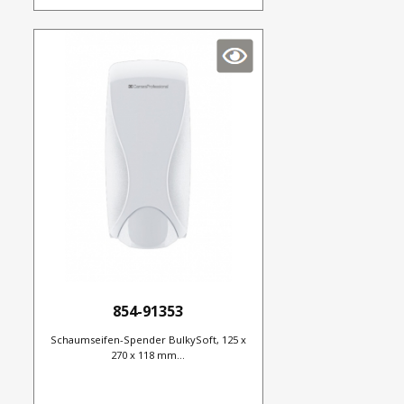
854-91353
Schaumseifen-Spender BulkySoft, 125 x
270 x 118 mm...