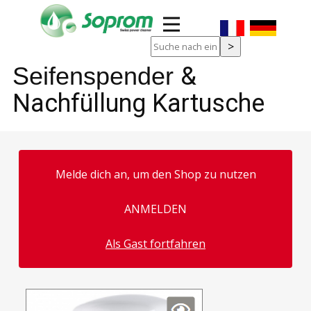
Seifenspender
&
Nachfüllung Kartusche
ung, Maske
g Kartusche
Melde dich an, um den Shop zu nutzen
ANMELDEN
n
Als Gast fortfahren